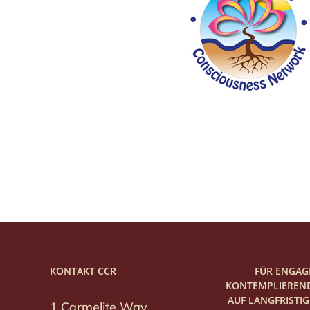
KONTAKT CCR
FÜR ENGAG
KONTEMPLIEREND
AUF LANGFRISTI
1 Carmelite Way