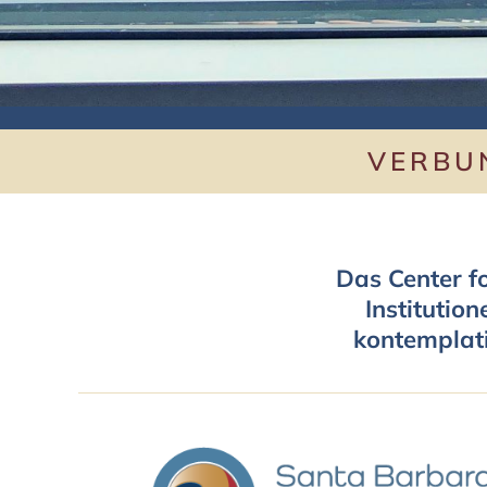
VERBU
Das Center f
Institutio
kontemplati