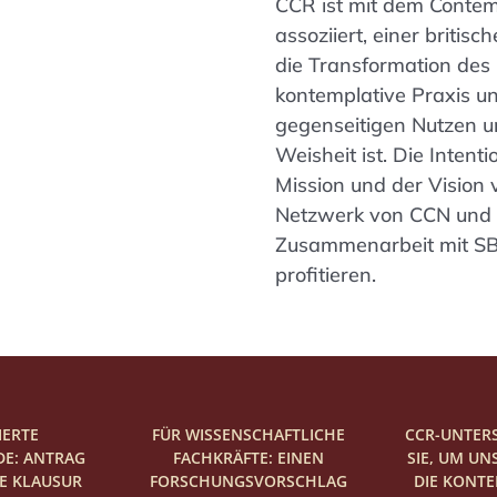
CCR ist mit dem Contem
assoziiert, einer britis
die Transformation des 
kontemplative Praxis u
gegenseitigen Nutzen un
Weisheit ist. Die Inten
Mission und der Vision
Netzwerk von CCN und 
Zusammenarbeit mit SB
profitieren.
IERTE
FÜR WISSENSCHAFTLICHE
CCR-UNTER
E: ANTRAG
FACHKRÄFTE: EINEN
SIE, UM UN
GE KLAUSUR
FORSCHUNGSVORSCHLAG
DIE KONT